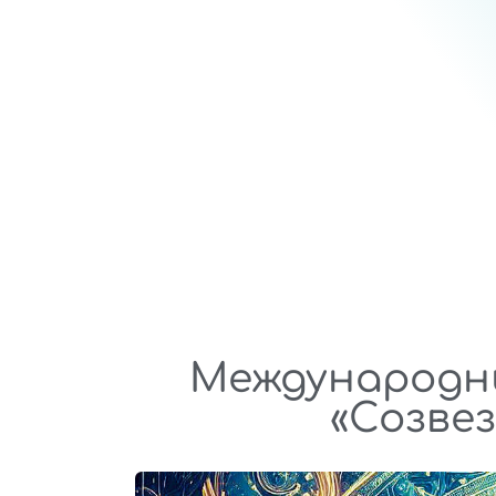
Международн
«Созве