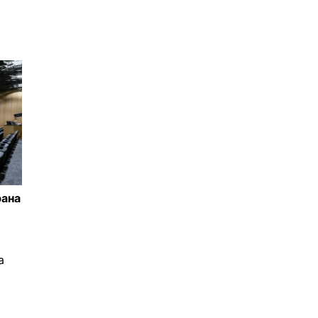
рана
а