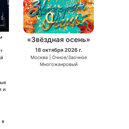
м
«Звёздная осень»
18 октября 2026 г.
ет
Москва | Очное/Заочное
ый
Многожанровый
ные
и и
 в