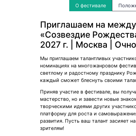
О фестивале
Полож
Приглашаем на между
«Созвездие Рождества
2027 г. | Москва | Очн
Мы приглашаем талантливых участнико
номинациях на многожанровом фестив
светлому и радостному празднику Рож
каждый сможет блеснуть своими тала
Приняв участие в фестивале, вы полу
мастерство, но и завести новые знако
творческими идеями других участнико
платформу для роста и самовыражения
развития. Пусть ваш талант засияет н
зрителям!