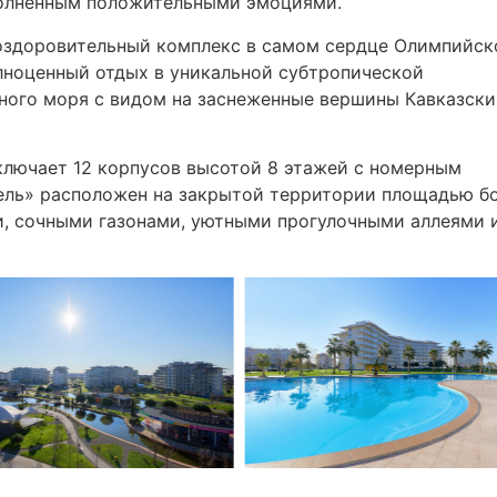
полненным положительными эмоциями.
оздоровительный комплекс в самом сердце Олимпийск
олноценный отдых в уникальной субтропической
ного моря с видом на заснеженные вершины Кавказски
включает 12 корпусов высотой 8 этажей с номерным
ель» расположен на закрытой территории площадью б
и, сочными газонами, уютными прогулочными аллеями 