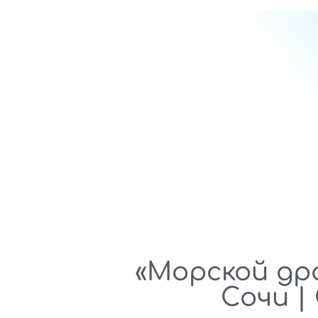
«Морской дра
Сочи |