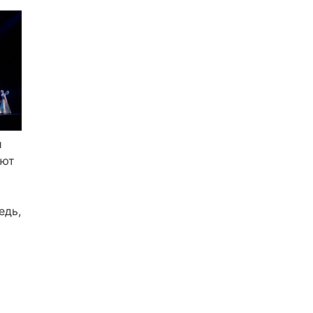
и
ают
едь,