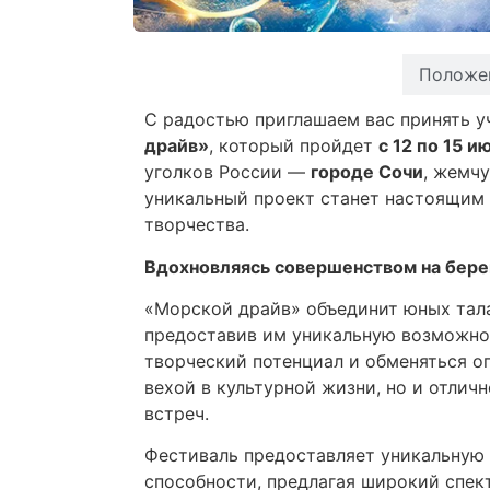
О фестивале
Положе
С радостью приглашаем вас принять 
драйв»
, который пройдет
с 12 по 15 и
уголков России —
городе Сочи
, жемч
уникальный проект станет настоящим 
творчества.
Вдохновляясь совершенством на бере
«Морской драйв» объединит юных тала
предоставив им уникальную возможно
творческий потенциал и обменяться о
вехой в культурной жизни, но и отли
встреч.
Фестиваль предоставляет уникальную
способности, предлагая широкий спек