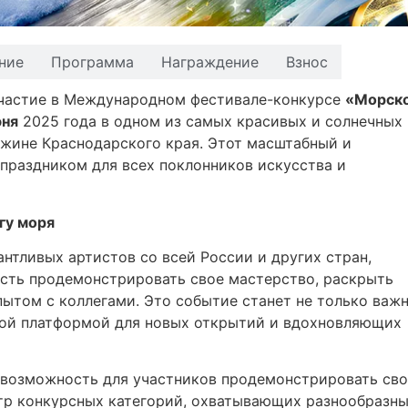
ние
Программа
Награждение
Взнос
участие в Международном фестивале-конкурсе
«Морск
юня
2025 года в одном из самых красивых и солнечных
ужине Краснодарского края. Этот масштабный и
праздником для всех поклонников искусства и
гу моря
нтливых артистов со всей России и других стран,
сть продемонстрировать свое мастерство, раскрыть
пытом с коллегами. Это событие станет не только важ
чной платформой для новых открытий и вдохновляющих
 возможность для участников продемонстрировать св
тр конкурсных категорий, охватывающих разнообразн