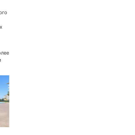
ого
х
олее
и