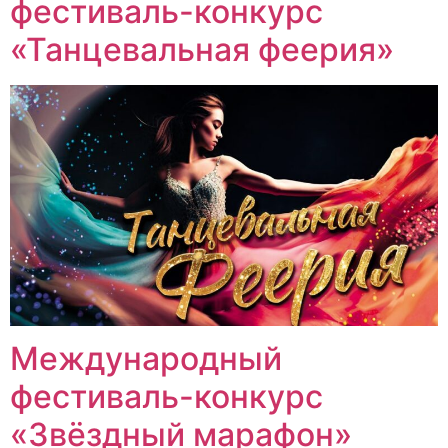
фестиваль-конкурс
«Танцевальная феерия»
Международный
фестиваль-конкурс
«Звёздный марафон»